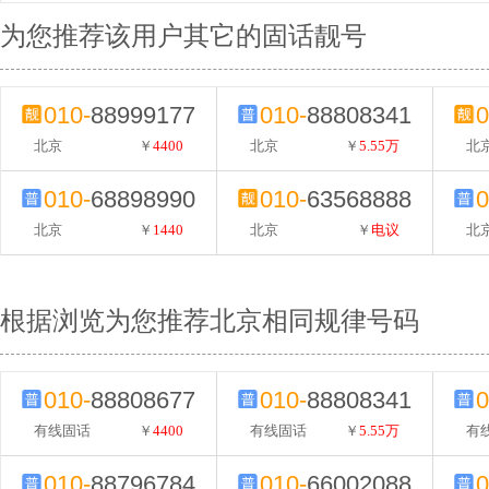
为您推荐该用户其它的固话靓号
010-
88999177
010-
88808341
0
北京
￥
4400
北京
￥
5.55万
北
010-
68898990
010-
63568888
0
北京
￥
1440
北京
￥
电议
北
根据浏览为您推荐北京相同规律号码
010-
88808677
010-
88808341
0
有线固话
￥
4400
有线固话
￥
5.55万
有
010-
88796784
010-
66002088
0