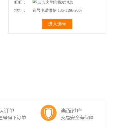
旺旺：
地址：
选号电话微信 186-1196-9567
进入选号