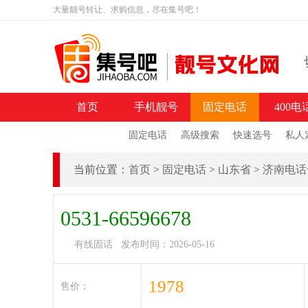
大量靓号转让、求购信息，尽在集号吧！
首页
手机靓号
固定电话
400电
固定电话
高级搜索
快速选号
私人
当前位置：
首页
>
固定电话
>
山东省
>
济南电话
0531-66596678
有线固话 发布时间：2026-05-16
1978
售价：