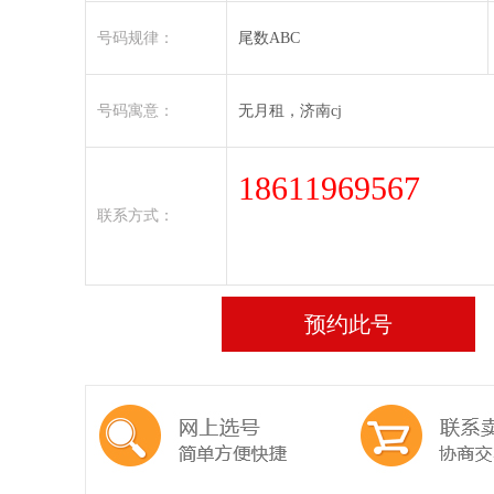
号码规律：
尾数ABC
号码寓意：
无月租，济南cj
18611969567
联系方式：
预约此号