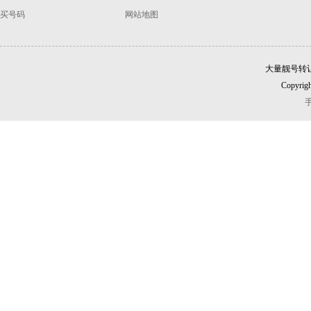
买号码
网站地图
大量靓号转
Copyrigh