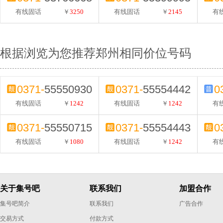
有线固话
￥
3250
有线固话
￥
2145
有
根据浏览为您推荐郑州相同价位号码
0371-
55550930
0371-
55554442
0
有线固话
￥
1242
有线固话
￥
1242
有
0371-
55550715
0371-
55554443
0
有线固话
￥
1080
有线固话
￥
1242
有
关于集号吧
联系我们
加盟合作
集号吧简介
联系我们
广告合作
交易方式
付款方式