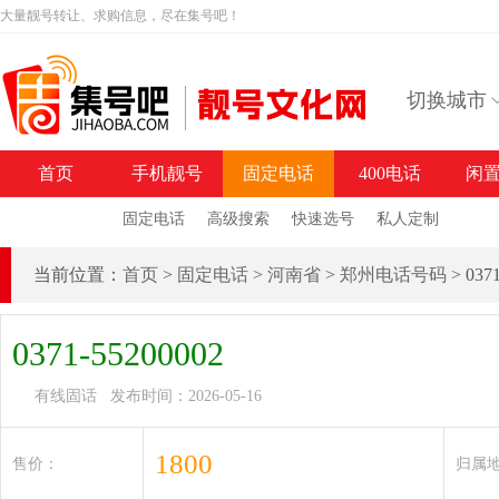
大量靓号转让、求购信息，尽在集号吧！
切换城市
首页
手机靓号
固定电话
400电话
闲
固定电话
高级搜索
快速选号
私人定制
当前位置：
首页
>
固定电话
>
河南省
>
郑州电话号码
> 03
0371-55200002
有线固话 发布时间：2026-05-16
1800
售价：
归属