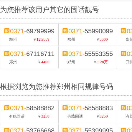
为您推荐该用户其它的固话靓号
0371-
69799999
0371-
55990099
0
郑州
￥
12.95万
郑州
￥
5500
郑
0371-
67116711
0371-
55553355
0
郑州
￥
4400
郑州
￥
1.28万
郑
根据浏览为您推荐郑州相同规律号码
0371-
58588882
0371-
58588883
0
有线固话
￥
3250
有线固话
￥
3250
有
0371-
53766668
0371-
55399995
0