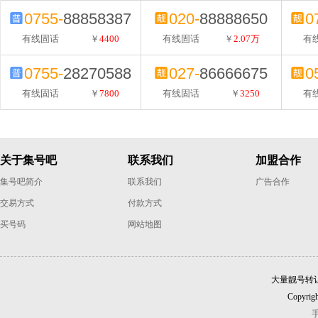
0755-
88858387
020-
88888650
0
有线固话
￥
4400
有线固话
￥
2.07万
有
0755-
28270588
027-
86666675
0
有线固话
￥
7800
有线固话
￥
3250
有
关于集号吧
联系我们
加盟合作
集号吧简介
联系我们
广告合作
交易方式
付款方式
买号码
网站地图
大量靓号转
Copyrigh