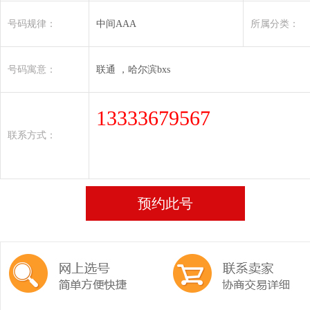
号码规律：
中间AAA
所属分类：
号码寓意：
联通 ，哈尔滨bxs
13333679567
联系方式：
预约此号