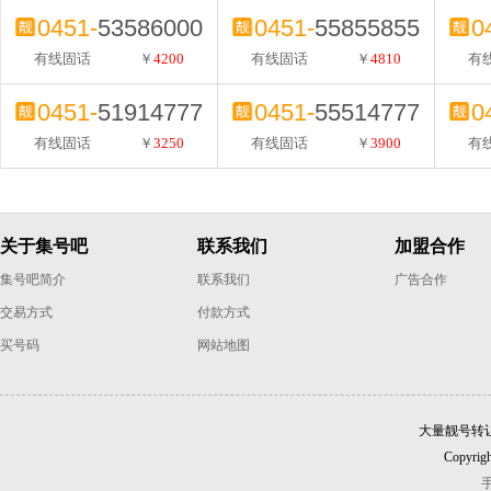
0451-
53586000
0451-
55855855
0
有线固话
￥
4200
有线固话
￥
4810
有
0451-
51914777
0451-
55514777
0
有线固话
￥
3250
有线固话
￥
3900
有
关于集号吧
联系我们
加盟合作
集号吧简介
联系我们
广告合作
交易方式
付款方式
买号码
网站地图
大量靓号转
Copyrigh