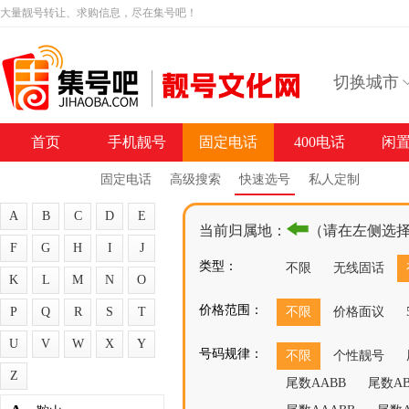
大量靓号转让、求购信息，尽在集号吧！
切换城市
首页
手机靓号
固定电话
400电话
闲
固定电话
高级搜索
快速选号
私人定制
A
B
C
D
E
当前归属地：
（请在左侧选
F
G
H
I
J
类型：
不限
无线固话
K
L
M
N
O
价格范围：
P
Q
R
S
T
不限
价格面议
U
V
W
X
Y
号码规律：
不限
个性靓号
Z
尾数AABB
尾数AB