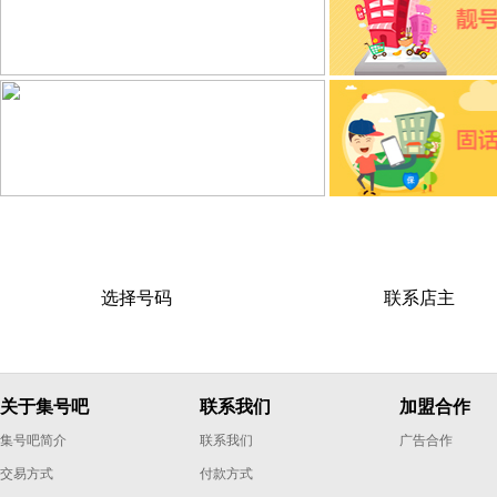
东方
定安
定西
大兴安岭
大理
德州
德宏
选择号码
联系店主
达州
迪庆
东莞
关于集号吧
联系我们
加盟合作
E
鄂州
集号吧简介
联系我们
广告合作
鄂尔多斯
交易方式
付款方式