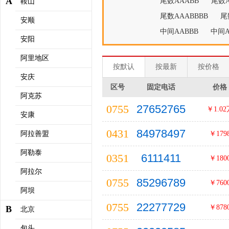
A
尾数AAABB
尾数A
鞍山
尾数AAABBBB
尾
安顺
中间AABBB
中间A
安阳
阿里地区
按默认
按最新
按价格
安庆
区号
固定电话
价格
阿克苏
0755
27652765
￥1.02
安康
0431
84978497
阿拉善盟
￥179
阿勒泰
0351
6111411
￥180
阿拉尔
0755
85296789
￥760
阿坝
0755
22277729
￥878
B
北京
包头