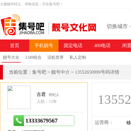
大量靓号转让、求购信息，尽在集号吧！
切换城市
首页
手机靓号
固定电话
400电话
闲
靓号大全
1349组合
话机世界
私人定制
当前位置：
集号吧
>
靓号中介
>
13552650999号码详情
古君
1355
经纪人
入职：12年
13333679567
运营商：
移