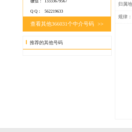
微信：
13333679567
归属
Q Q：
562219633
规律
查看其他366031个中介号码
>>
推荐的其他号码