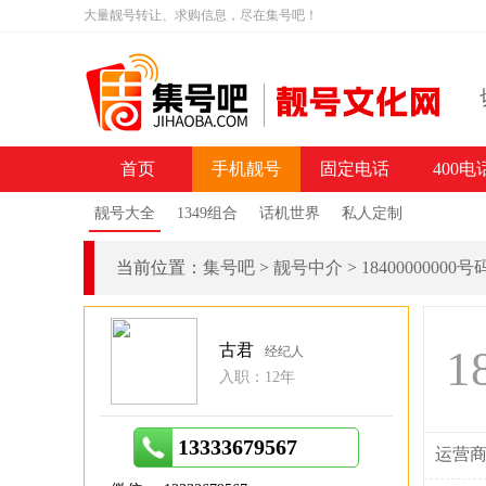
大量靓号转让、求购信息，尽在集号吧！
首页
手机靓号
固定电话
400电
靓号大全
1349组合
话机世界
私人定制
当前位置：
集号吧
>
靓号中介
>
18400000000
古君
1
经纪人
入职：12年
13333679567
运营