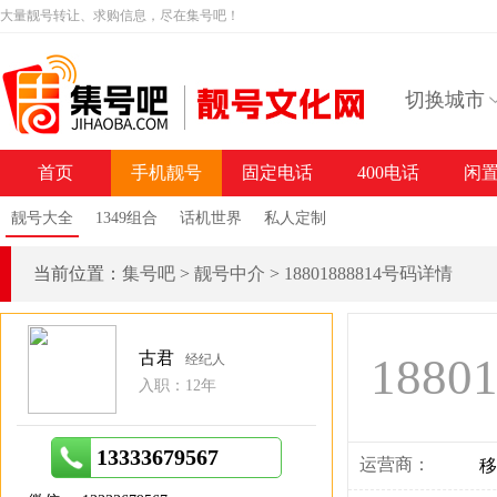
大量靓号转让、求购信息，尽在集号吧！
切换城市
首页
手机靓号
固定电话
400电话
闲
靓号大全
1349组合
话机世界
私人定制
当前位置：
集号吧
>
靓号中介
>
18801888814号码详情
古君
1880
经纪人
入职：12年
13333679567
运营商：
移