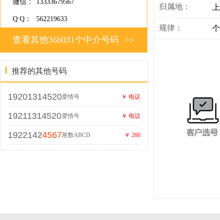
微信：
13333679567
归属地：
上
Q Q：
562219633
规律：
个
查看其他366031个中介号码
>>
推荐的其他号码
19201314520
爱情号
￥ 电议
19211314520
爱情号
￥ 电议
1922142
4567
尾数ABCD
￥ 260