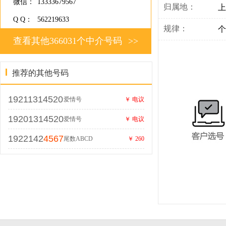
微信：
13333679567
归属地：
上
Q Q：
562219633
规律：
个
查看其他366031个中介号码
>>
推荐的其他号码
19211314520
爱情号
￥ 电议
19201314520
爱情号
￥ 电议
1922142
4567
尾数ABCD
￥ 260