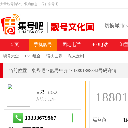
大量靓号转让、求购信息，尽在集号吧！
切换城市
首页
手机靓号
固定电话
400电话
闲
靓号大全
1349组合
话机世界
私人定制
当前位置：
集号吧
>
靓号中介
>
18801888843号码详情
古君
1880
经纪人
入职：12年
13333679567
运营商：
移