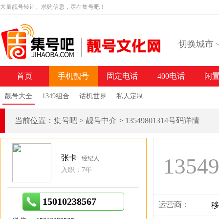
大量靓号转让、求购信息，尽在集号吧！
切换城市
首页
手机靓号
固定电话
400电话
闲
靓号大全
1349组合
话机世界
私人定制
当前位置：
集号吧
>
靓号中介
>
13549801314号码详情
张卡
1354
经纪人
入职：7年
15010238567
运营商：
移