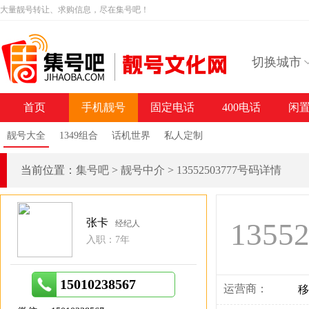
大量靓号转让、求购信息，尽在集号吧！
切换城市
首页
手机靓号
固定电话
400电话
闲
靓号大全
1349组合
话机世界
私人定制
当前位置：
集号吧
>
靓号中介
>
13552503777号码详情
张卡
1355
经纪人
入职：7年
15010238567
运营商：
移