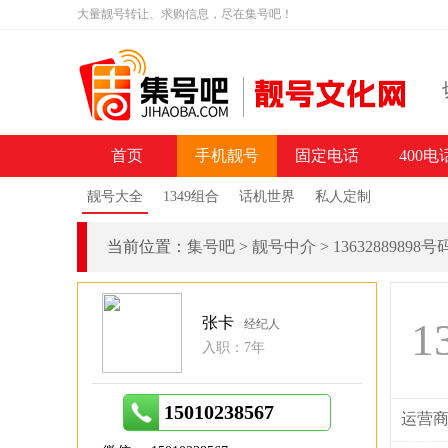
大量靓号转让、求购信息，尽在集号吧！
首页
手机靓号
固定电话
400电
靓号大全
1349组合
话机世界
私人定制
当前位置：
集号吧
>
靓号中介
>
13632889898
张卡
1
经纪人
入职：7年
15010238567
运营