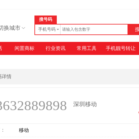
搜号码
切换城市
手机号码
话
闲置商标
行业资讯
常用工具
手机靓号转让
号码详情
3632889898
深圳移动
商：
移动