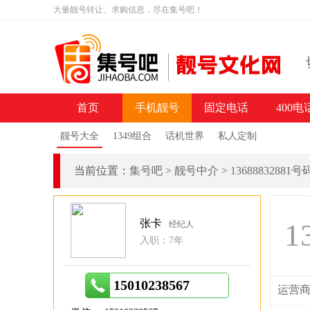
大量靓号转让、求购信息，尽在集号吧！
首页
手机靓号
固定电话
400电
靓号大全
1349组合
话机世界
私人定制
当前位置：
集号吧
>
靓号中介
>
13688832881
张卡
1
经纪人
入职：7年
15010238567
运营