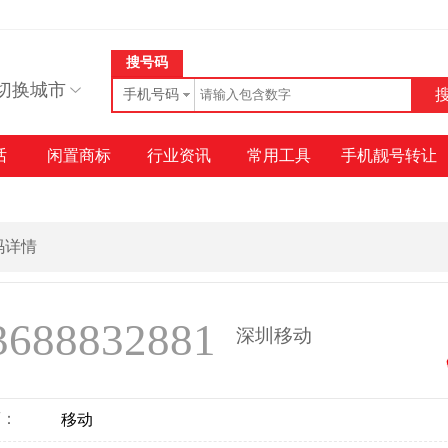
搜号码
切换城市
手机号码
话
闲置商标
行业资讯
常用工具
手机靓号转让
号码详情
3688832881
深圳移动
商：
移动