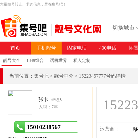
大量靓号转让、求购信息，尽在集号吧！
切换城市
首页
手机靓号
固定电话
400电话
闲
靓号大全
1349组合
话机世界
私人定制
当前位置：
集号吧
>
靓号中介
>
15223457777号码详情
张卡
1522
经纪人
入职：7年
15010238567
运营商：
移