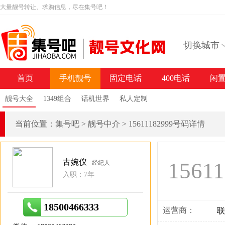
大量靓号转让、求购信息，尽在集号吧！
切换城市
首页
手机靓号
固定电话
400电话
闲
靓号大全
1349组合
话机世界
私人定制
当前位置：
集号吧
>
靓号中介
>
15611182999号码详情
古婉仪
15611
经纪人
入职：7年
18500466333
运营商：
联