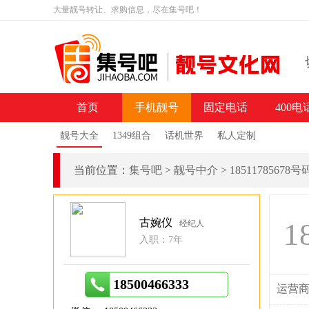
大量靓号转让、求购信息，尽在集号吧！
首页
手机靓号
固定电话
400电
靓号大全
1349组合
话机世界
私人定制
当前位置：
集号吧
>
靓号中介
>
18511785678
古婉仪
1
经纪人
入职：7年
18500466333
运营