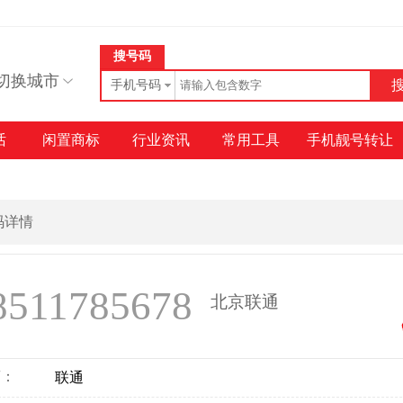
搜号码
切换城市
手机号码
话
闲置商标
行业资讯
常用工具
手机靓号转让
号码详情
8511785678
北京联通
商：
联通