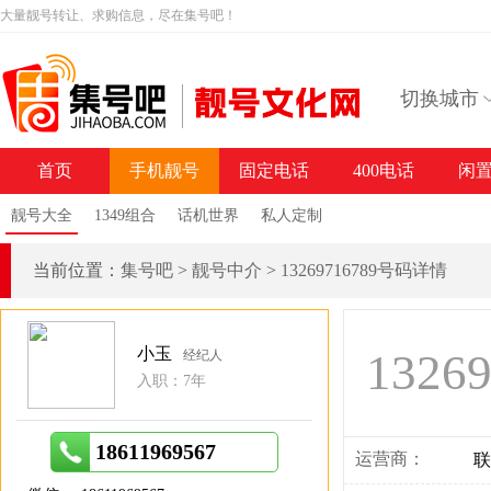
大量靓号转让、求购信息，尽在集号吧！
切换城市
首页
手机靓号
固定电话
400电话
闲
靓号大全
1349组合
话机世界
私人定制
当前位置：
集号吧
>
靓号中介
>
13269716789号码详情
小玉
1326
经纪人
入职：7年
18611969567
运营商：
联