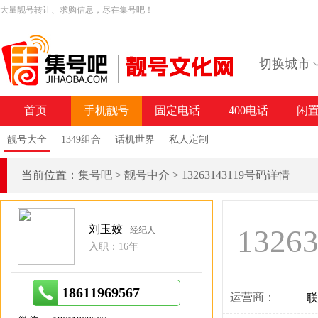
大量靓号转让、求购信息，尽在集号吧！
切换城市
首页
手机靓号
固定电话
400电话
闲
靓号大全
1349组合
话机世界
私人定制
当前位置：
集号吧
>
靓号中介
>
13263143119号码详情
刘玉姣
1326
经纪人
入职：16年
18611969567
运营商：
联