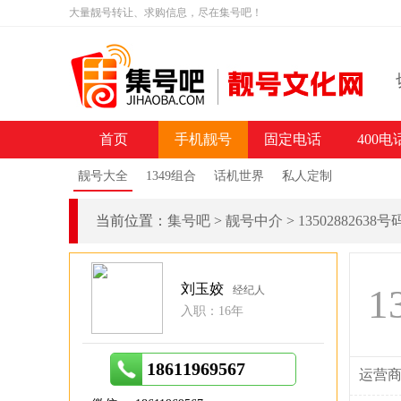
大量靓号转让、求购信息，尽在集号吧！
首页
手机靓号
固定电话
400电
靓号大全
1349组合
话机世界
私人定制
当前位置：
集号吧
>
靓号中介
>
13502882638
刘玉姣
1
经纪人
入职：16年
18611969567
运营