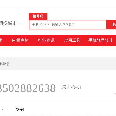
搜号码
切换城市
手机号码
话
闲置商标
行业资讯
常用工具
手机靓号转让
号码详情
3502882638
深圳移动
商：
移动