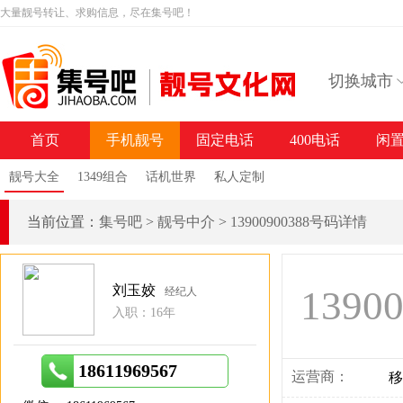
大量靓号转让、求购信息，尽在集号吧！
切换城市
首页
手机靓号
固定电话
400电话
闲
靓号大全
1349组合
话机世界
私人定制
当前位置：
集号吧
>
靓号中介
>
13900900388号码详情
刘玉姣
1390
经纪人
入职：16年
18611969567
运营商：
移