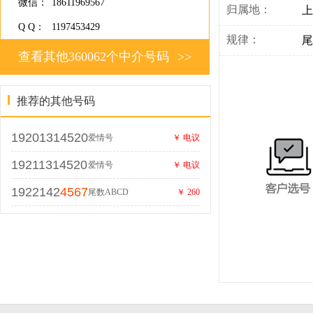
微信：
18611969567
归属地：
上
Q Q：
1197453429
规律：
尾
查看其他360062个中介号码
>>
推荐的其他号码
19201314520
爱情号
￥ 电议
19211314520
爱情号
￥ 电议
1922142
4567
尾数ABCD
￥ 260