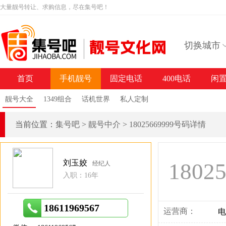
大量靓号转让、求购信息，尽在集号吧！
切换城市
首页
手机靓号
固定电话
400电话
闲
靓号大全
1349组合
话机世界
私人定制
当前位置：
集号吧
>
靓号中介
>
18025669999号码详情
刘玉姣
1802
经纪人
入职：16年
18611969567
运营商：
电