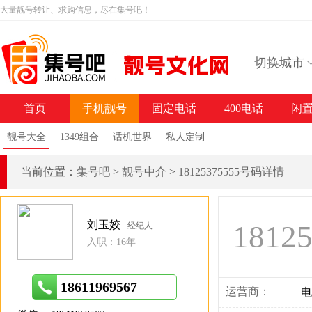
大量靓号转让、求购信息，尽在集号吧！
切换城市
首页
手机靓号
固定电话
400电话
闲
靓号大全
1349组合
话机世界
私人定制
当前位置：
集号吧
>
靓号中介
>
18125375555号码详情
刘玉姣
1812
经纪人
入职：16年
18611969567
运营商：
电