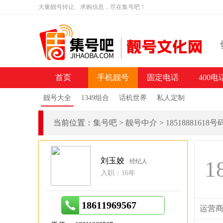
大量靓号转让、求购信息，尽在集号吧！
首页
手机靓号
固定电话
400电
靓号大全
1349组合
话机世界
私人定制
当前位置：
集号吧
>
靓号中介
>
18518881618
刘玉姣
1
经纪人
入职：16年
18611969567
运营