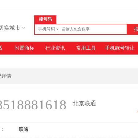
搜号码
切换城市
手机号码
话
闲置商标
行业资讯
常用工具
手机靓号转让
号码详情
8518881618
北京联通
商：
联通