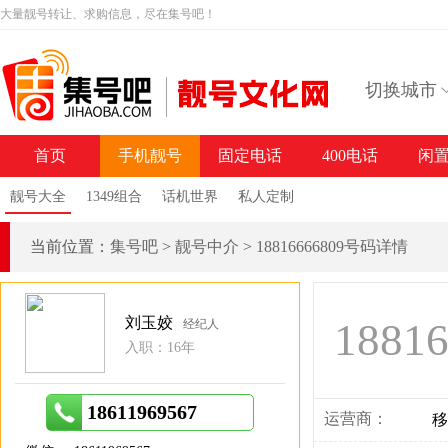
大量靓号转让、求购信息，尽在集号吧！
切换城市
首页
手机靓号
固定电话
400电话
闲
靓号大全
1349组合
话机世界
私人定制
当前位置：
集号吧
>
靓号中介
>
18816666809号码详情
刘玉姣
1881
经纪人
入职：16年
18611969567
运营商：
移