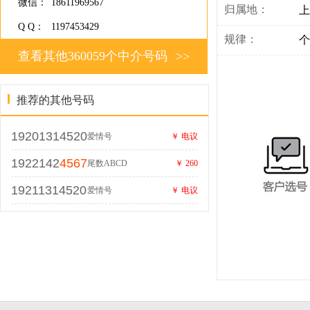
微信：
18611969567
归属地：
上
Q Q：
1197453429
规律：
个
查看其他360059个中介号码
>>
推荐的其他号码
19201314520
爱情号
￥ 电议
1922142
4567
尾数ABCD
￥ 260
19211314520
爱情号
￥ 电议