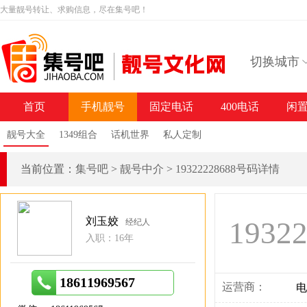
大量靓号转让、求购信息，尽在集号吧！
切换城市
首页
手机靓号
固定电话
400电话
闲
靓号大全
1349组合
话机世界
私人定制
当前位置：
集号吧
>
靓号中介
>
19322228688号码详情
刘玉姣
1932
经纪人
入职：16年
18611969567
运营商：
电