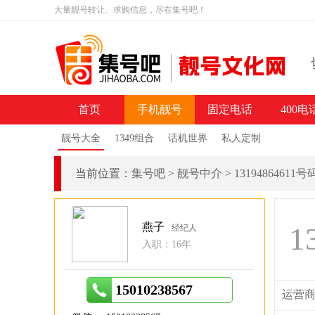
大量靓号转让、求购信息，尽在集号吧！
首页
手机靓号
固定电话
400电
靓号大全
1349组合
话机世界
私人定制
当前位置：
集号吧
>
靓号中介
>
13194864611
燕子
1
经纪人
入职：16年
15010238567
运营