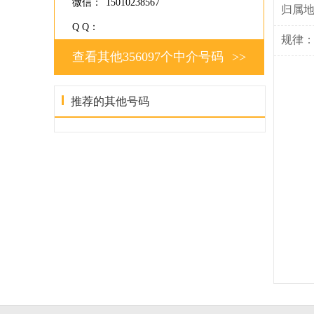
微信：
15010238567
归属
Q Q：
规律
查看其他356097个中介号码
>>
推荐的其他号码