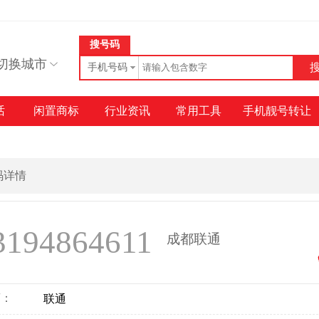
搜号码
切换城市
手机号码
话
闲置商标
行业资讯
常用工具
手机靓号转让
号码详情
3194864611
成都联通
商：
联通