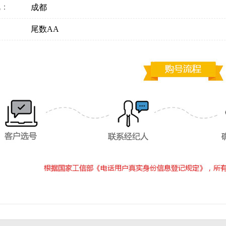
地：
成都
：
尾数AA