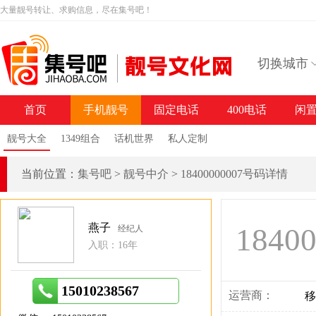
大量靓号转让、求购信息，尽在集号吧！
切换城市
首页
手机靓号
固定电话
400电话
闲
靓号大全
1349组合
话机世界
私人定制
当前位置：
集号吧
>
靓号中介
>
18400000007号码详情
燕子
1840
经纪人
入职：16年
15010238567
运营商：
移