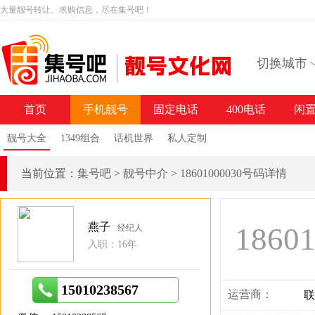
大量靓号转让、求购信息，尽在集号吧！
切换城市
首页
手机靓号
固定电话
400电话
闲
靓号大全
1349组合
话机世界
私人定制
当前位置：
集号吧
>
靓号中介
>
18601000030号码详情
燕子
1860
经纪人
入职：16年
15010238567
运营商：
联