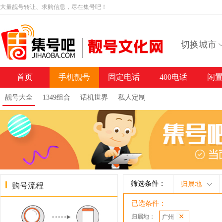
大量靓号转让、求购信息，尽在集号吧！
切换城市
首页
手机靓号
固定电话
400电话
闲
靓号大全
1349组合
话机世界
私人定制
筛选条件：
归属地
购号流程
已选条件：
归属地：
广州