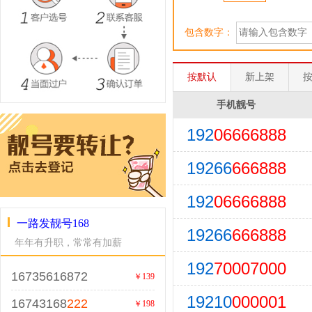
包含数字：
按默认
新上架
手机靓号
192
06666888
19266
666888
192
06666888
一路发靓号168
19266
666888
年年有升职，常常有加薪
192
70007000
16735616872
￥139
19210
000001
16743168
222
￥198