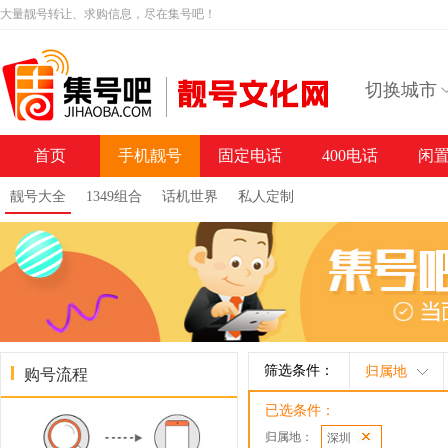
大量靓号转让、求购信息，尽在集号吧！
切换城市
首页
手机靓号
固定电话
400电话
闲
靓号大全
1349组合
话机世界
私人定制
筛选条件：
归属地
购号流程
已选条件：
归属地：
深圳