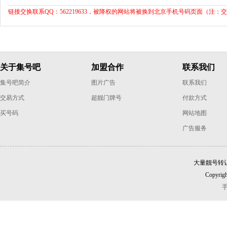
链接交换联系QQ：562219633，被降权的网站将被换到北京手机号码页面（注：
关于集号吧
加盟合作
联系我们
集号吧简介
图片广告
联系我们
交易方式
超靓门牌号
付款方式
买号码
网站地图
广告服务
大量靓号转
Copyrigh