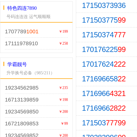
17150373936
特色四连7890
号码连连连 运气顺顺顺
171503775
99
1707789
1001
￥199
17150374
777
17111978910
￥258
170176225
99
17017624
222
学霸靓号
升学换号必备（985/211）
171696658
22
19234562985
￥235
1716966
4321
16713139859
￥198
1716966
2822
19234569850
￥200
171503
77799
16721809853
￥99
19234569852
￥200