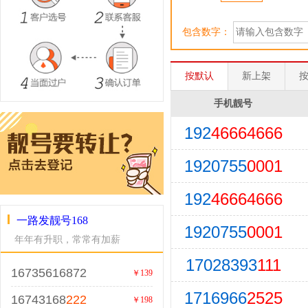
包含数字：
按默认
新上架
手机靓号
192
46664666
1920755
0001
192
46664666
一路发靓号168
1920755
0001
年年有升职，常常有加薪
17028393
111
16735616872
￥139
1716966
2525
16743168
222
￥198