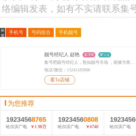
络编辑发表，如有不实请联系集
标
手机号
号码组合
手机靓号
签
靓号经纪人 赵艳
集号吧靓号经纪人，熟知靓号市场 ，能够为客户提供专业的靓号买卖指导
电话/微信：13241183000
看Ta店铺
为您推荐
1923456
8765
1923456
0808
1923456
哈尔滨广电
￥1.98万
哈尔滨广电
￥6740
哈尔滨广电