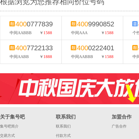
根据浏览为您推荐相同价位号码
400
0777839
400
9990852
中间AABBB
￥
1588
中间AAA
￥
1588
个
400
7722133
400
0222401
中间AABB
￥
1888
中间AABBB
￥
1588
中间
关于集号吧
联系我们
加盟合作
集号吧简介
联系我们
广告合作
交易方式
付款方式