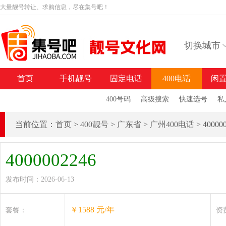
大量靓号转让、求购信息，尽在集号吧！
切换城市
首页
手机靓号
固定电话
400电话
闲
400号码
高级搜索
快速选号
私
当前位置：
首页
>
400靓号
>
广东省
>
广州400电话
> 4000
4000002246
发布时间：2026-06-13
￥1588 元/年
套餐：
资