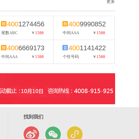
更多
400
1274456
400
9990852
尾数ABC
￥
1588
中间AAA
￥
1588
400
6669173
400
1141422
中间AAA
￥
1588
个性号码
￥
1588
找到我们