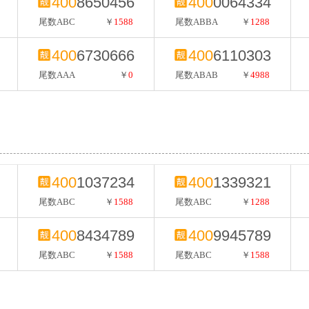
400
8650456
400
0064334
尾数ABC
￥
1588
尾数ABBA
￥
1288
400
6730666
400
6110303
尾数AAA
￥
0
尾数ABAB
￥
4988
400
1037234
400
1339321
尾数ABC
￥
1588
尾数ABC
￥
1288
400
8434789
400
9945789
尾数ABC
￥
1588
尾数ABC
￥
1588