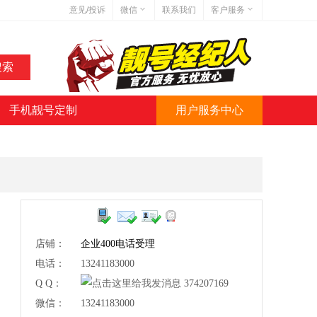
意见/投诉
微信
联系我们
客户服务
在线客服
网站地图
网站简介
手机靓号定制
用户服务中心
微信号:jihaoba999
店铺：
企业400电话受理
电话：
13241183000
Q Q：
374207169
微信：
13241183000