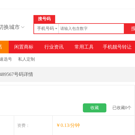
搜号码
切换城市
手机号码
话
闲置商标
行业资讯
常用工具
手机靓号转让
速选号
私人定制
0489567号码详情
收藏
已收藏
0
个
￥0.13/分钟
资费：