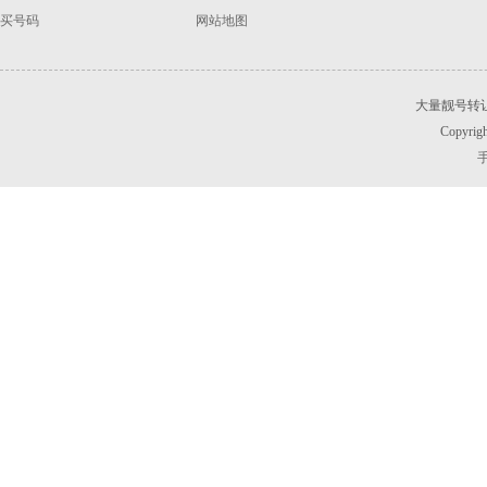
买号码
网站地图
大量靓号转
Copyrigh