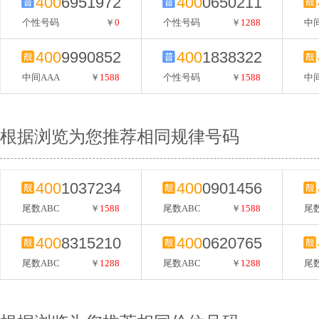
400
6951972
400
0650211
个性号码
￥
0
个性号码
￥
1288
中间
400
9990852
400
1838322
中间AAA
￥
1588
个性号码
￥
1588
中间
根据浏览为您推荐相同规律号码
400
1037234
400
0901456
尾数ABC
￥
1588
尾数ABC
￥
1588
尾数
400
8315210
400
0620765
尾数ABC
￥
1288
尾数ABC
￥
1288
尾数