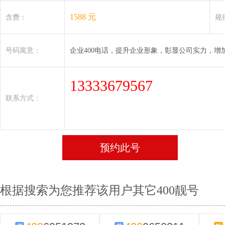
1588 元
含费：
规
号码寓意：
企业400电话，提升企业形象，彰显公司实力，增
13333679567
联系方式：
预约此号
根据搜索为您推荐该用户其它400靓号