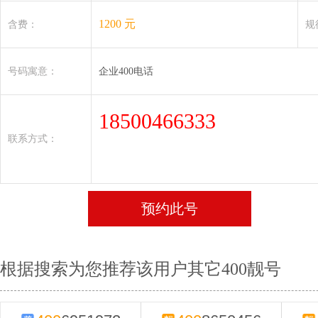
1200 元
含费：
规
号码寓意：
企业400电话
18500466333
联系方式：
预约此号
根据搜索为您推荐该用户其它400靓号