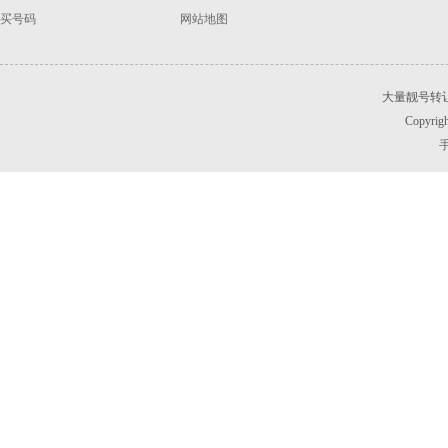
买号码
网站地图
大量靓号转
Copyrigh