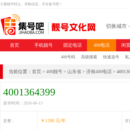
大量靓号转让、求购信息，尽在集号吧！
切换城市
首页
手机靓号
固定电话
400电话
闲
400号码
高级搜索
快速选号
私
当前位置：
首页
>
400靓号
>
山东省
>
济南400电话
> 4001
4001364399
发布时间：2026-06-13
￥1288 元/年
套餐：
资