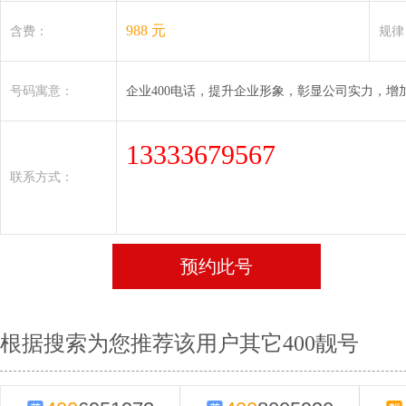
988 元
含费：
规律
号码寓意：
企业400电话，提升企业形象，彰显公司实力，增
13333679567
联系方式：
预约此号
根据搜索为您推荐该用户其它400靓号