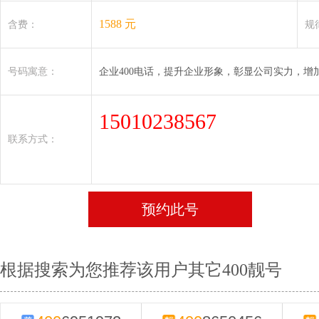
1588 元
含费：
规
号码寓意：
企业400电话，提升企业形象，彰显公司实力，增
15010238567
联系方式：
预约此号
根据搜索为您推荐该用户其它400靓号