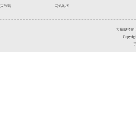
买号码
网站地图
大量靓号转
Copyrigh