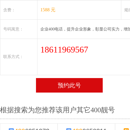
1588 元
含费：
规
号码寓意：
企业400电话，提升企业形象，彰显公司实力，增
18611969567
联系方式：
预约此号
根据搜索为您推荐该用户其它400靓号