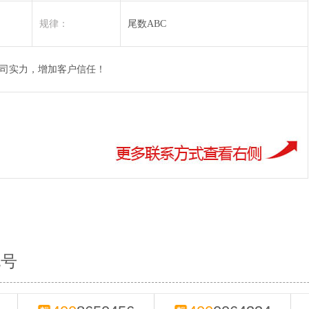
规律：
尾数ABC
公司实力，增加客户信任！
靓号