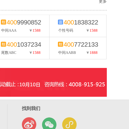
更多
400
9990852
400
1838322
中间AAA
￥
1588
个性号码
￥
1588
400
1037234
400
7722133
尾数ABC
￥
1588
中间AABB
￥
1888
找到我们