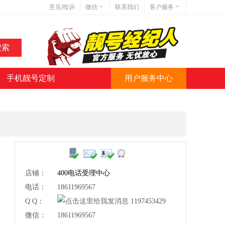
意见/投诉
微信
联系我们
客户服务
在线客服
网站地图
网站简介
手机靓号定制
用户服务中心
微信号:jihaoba999
店铺：
400电话受理中心
电话：
18611969567
Q Q：
1197453429
微信：
18611969567