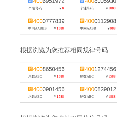
400
6951972
400
8005930
个性号码
￥
0
个性号码
￥
1888
400
0777839
400
0112908
中间AABBB
￥
1588
中间AABB
￥
988
根据浏览为您推荐相同规律号码
400
8650456
400
1274456
尾数ABC
￥
1588
尾数ABC
￥
1588
400
0901456
400
0839012
尾数ABC
￥
1588
尾数ABC
￥
1888