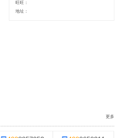
旺旺：
地址：
更多