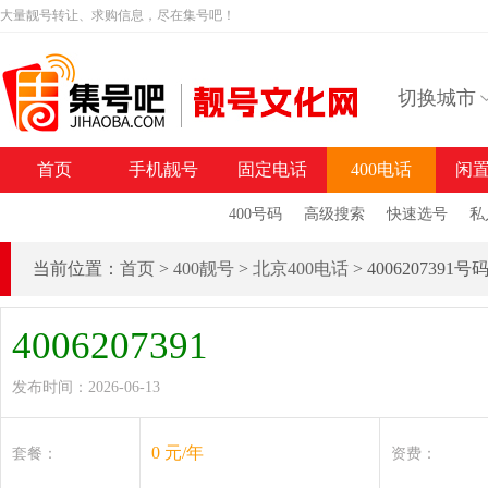
大量靓号转让、求购信息，尽在集号吧！
切换城市
首页
手机靓号
固定电话
400电话
闲
400号码
高级搜索
快速选号
私
当前位置：
首页
>
400靓号
>
北京400电话
> 4006207391
4006207391
发布时间：2026-06-13
0 元/年
套餐：
资费：