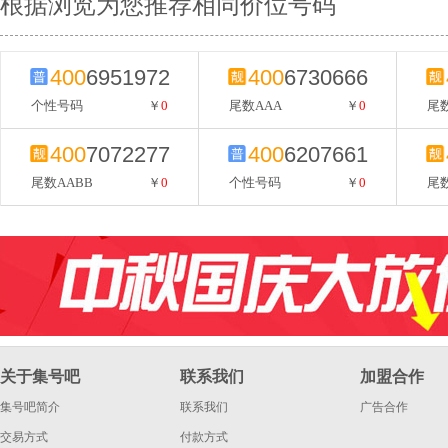
根据浏览为您推荐相同价位号码
400
6951972
400
6730666
个性号码
￥
0
尾数AAA
￥
0
尾数
400
7072277
400
6207661
尾数AABB
￥
0
个性号码
￥
0
尾数
关于集号吧
联系我们
加盟合作
集号吧简介
联系我们
广告合作
交易方式
付款方式