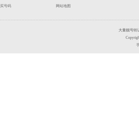
买号码
网站地图
大量靓号转
Copyrigh