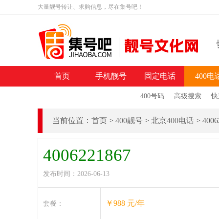
大量靓号转让、求购信息，尽在集号吧！
首页
手机靓号
固定电话
400电
400号码
高级搜索
快
当前位置：
首页
>
400靓号
>
北京400电话
> 400
4006221867
发布时间：2026-06-13
￥988 元/年
套餐：