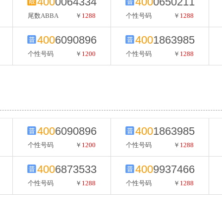
400
0064334
400
0650211
尾数ABBA
￥
1288
个性号码
￥
1288
400
6090896
400
1863985
个性号码
￥
1200
个性号码
￥
1288
400
6090896
400
1863985
个性号码
￥
1200
个性号码
￥
1288
400
6873533
400
9937466
个性号码
￥
1288
个性号码
￥
1288