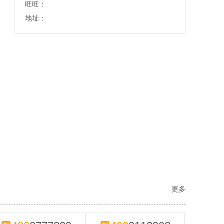
旺旺：
地址：
更多