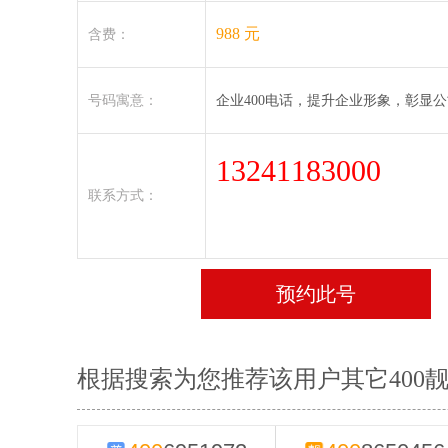
988 元
含费：
号码寓意：
企业400电话，提升企业形象，彰显
13241183000
联系方式：
预约此号
根据搜索为您推荐该用户其它400