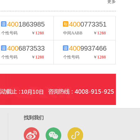
更多
400
1863985
400
0773351
个性号码
￥
1288
中间AABB
￥
1288
400
6873533
400
9937466
个性号码
￥
1288
个性号码
￥
1288
找到我们