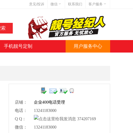
意见/投诉
微信
联系我们
客户服务
在线客服
网站地图
网站简介
手机靓号定制
用户服务中心
微信号:jihaoba999
店铺：
企业400电话受理
电话：
13241183000
Q Q：
374207169
微信：
13241183000