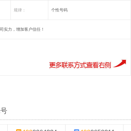
规律：
个性号码
公司实力，增加客户信任！
靓号