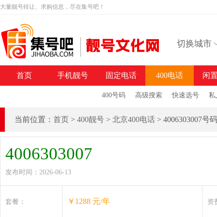
大量靓号转让、求购信息，尽在集号吧！
切换城市
首页
手机靓号
固定电话
400电话
闲
400号码
高级搜索
快速选号
私
当前位置：
首页
>
400靓号
>
北京400电话
> 4006303007
4006303007
发布时间：2026-06-13
￥1288 元/年
套餐：
资