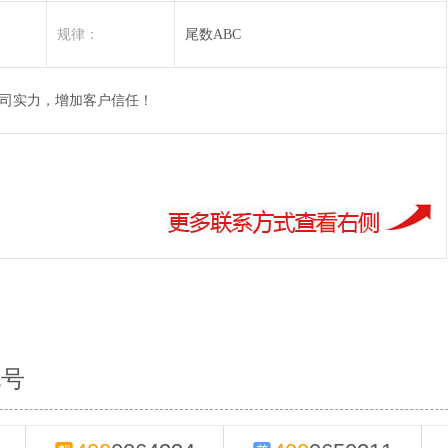
规律：
尾数ABC
公司实力，增加客户信任！
靓号