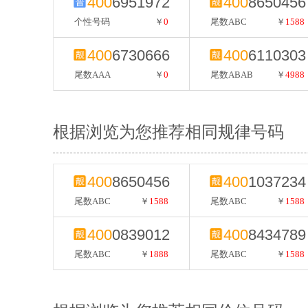
400
6951972
400
8650456
个性号码
￥
0
尾数ABC
￥
1588
400
6730666
400
6110303
尾数AAA
￥
0
尾数ABAB
￥
4988
根据浏览为您推荐相同规律号码
400
8650456
400
1037234
尾数ABC
￥
1588
尾数ABC
￥
1588
400
0839012
400
8434789
尾数ABC
￥
1888
尾数ABC
￥
1588