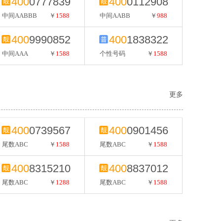
400
0777839
400
0112908
中间AABBB
￥
1588
中间AABB
￥
988
400
9990852
400
1838322
中间AAA
￥
1588
个性号码
￥
1588
更多
400
0739567
400
0901456
尾数ABC
￥
1588
尾数ABC
￥
1588
400
8315210
400
8837012
尾数ABC
￥
1288
尾数ABC
￥
1588