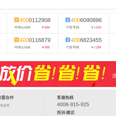
400
0112908
400
6090896
中间AABB
￥
988
个性号码
￥
1200
400
0116879
400
6823455
中间AABB
￥
988
个性号码
￥
1288
加盟合作
客服热线
4008-915-925
广告合作
投诉/建议