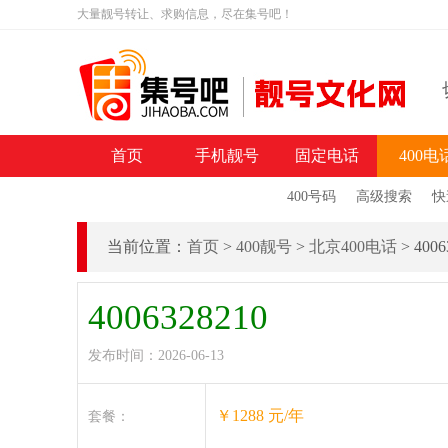
大量靓号转让、求购信息，尽在集号吧！
首页
手机靓号
固定电话
400电
400号码
高级搜索
快
当前位置：
首页
>
400靓号
>
北京400电话
> 400
4006328210
发布时间：2026-06-13
￥1288 元/年
套餐：