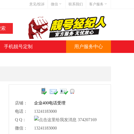
意见/投诉
微信
联系我们
客户服务
在线客服
网站地图
网站简介
手机靓号定制
用户服务中心
微信号:jihaoba999
店铺：
企业400电话受理
电话：
13241183000
Q Q：
374207169
微信：
13241183000