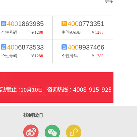
更多
400
1863985
400
0773351
个性号码
￥
1288
中间AABB
￥
1288
400
6873533
400
9937466
个性号码
￥
1288
个性号码
￥
1288
找到我们