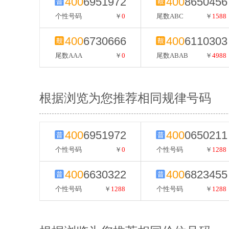
400
6951972
400
8650456
个性号码
￥
0
尾数ABC
￥
1588
400
6730666
400
6110303
尾数AAA
￥
0
尾数ABAB
￥
4988
根据浏览为您推荐相同规律号码
400
6951972
400
0650211
个性号码
￥
0
个性号码
￥
1288
400
6630322
400
6823455
个性号码
￥
1288
个性号码
￥
1288