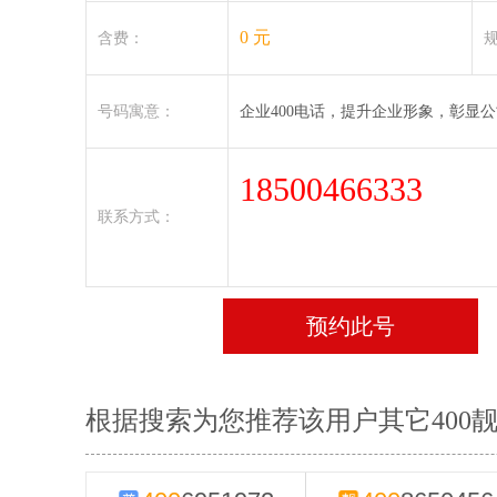
0 元
含费：
号码寓意：
企业400电话，提升企业形象，彰显
18500466333
联系方式：
预约此号
根据搜索为您推荐该用户其它400