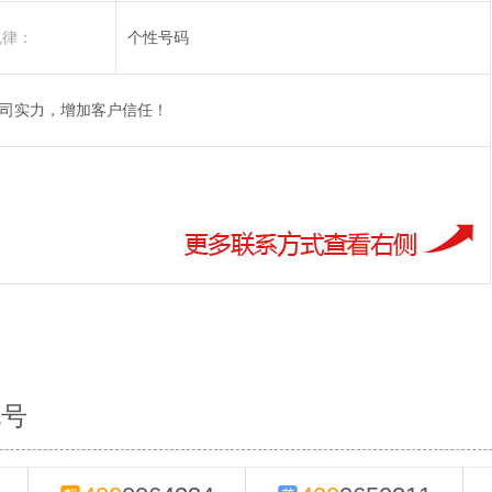
规律：
个性号码
公司实力，增加客户信任！
靓号