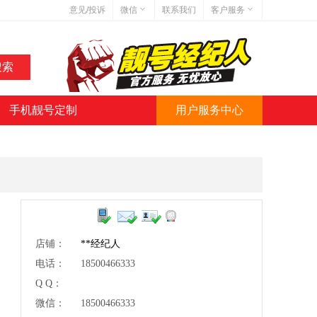
意见/投诉
微信
联系我们
客户服务
在线客服
网站地图
网站简介
手机靓号定制
用户服务中心
微信号:jihaoba999
店铺：
**经纪人
电话：
18500466333
Q Q：
微信：
18500466333