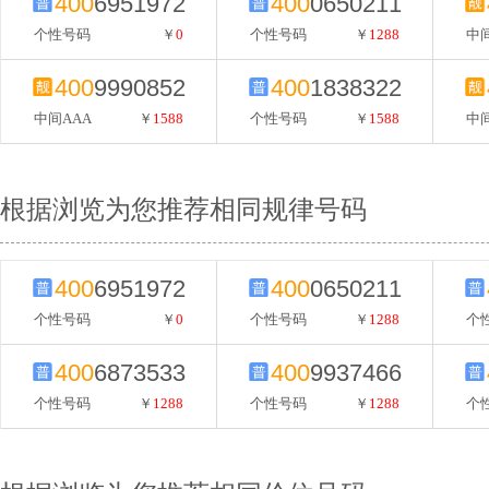
400
6951972
400
0650211
个性号码
￥
0
个性号码
￥
1288
中间
400
9990852
400
1838322
中间AAA
￥
1588
个性号码
￥
1588
中间
根据浏览为您推荐相同规律号码
400
6951972
400
0650211
个性号码
￥
0
个性号码
￥
1288
个
400
6873533
400
9937466
个性号码
￥
1288
个性号码
￥
1288
个