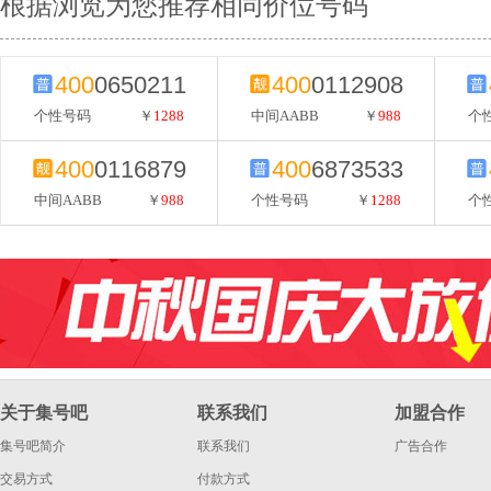
根据浏览为您推荐相同价位号码
400
0650211
400
0112908
个性号码
￥
1288
中间AABB
￥
988
个
400
0116879
400
6873533
中间AABB
￥
988
个性号码
￥
1288
个
关于集号吧
联系我们
加盟合作
集号吧简介
联系我们
广告合作
交易方式
付款方式