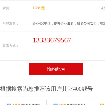
1288 元
含费：
规
号码寓意：
企业400电话，提升企业形象，彰显公司实力，增
13333679567
联系方式：
预约此号
根据搜索为您推荐该用户其它400靓号