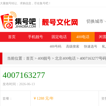
大量靓号转让、求购信息，尽在集号吧！
切换城市
首页
手机靓号
固定电话
400电话
闲
400号码
高级搜索
快速选号
私
当前位置：
首页
>
400靓号
>
北京400电话
> 4007163277
4007163277
发布时间：2026-06-13
￥1288 元/年
套餐：
资