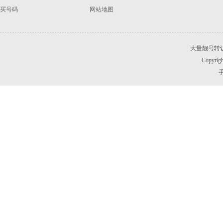
买号码
网站地图
大量靓号转
Copyrigh